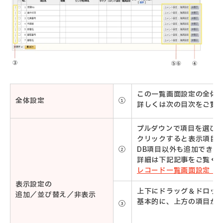
この一覧画面設定の全体
全体設定
①
詳しくは次の目次をご覧
プルダウンで項目を選び
クリックすると表示項目
②
DB項目以外も追加できま
詳細は下記記事をご覧く
レコード一覧画面設定：
表示設定の
上下にドラッグ＆ドロッ
追加／並び替え／非表示
基本的に、上方の項目が
③